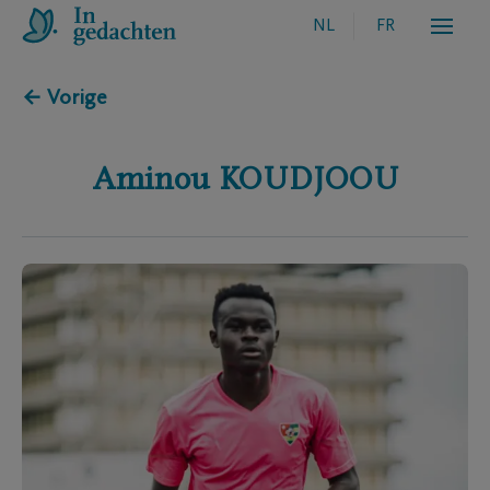
NL
FR
← Vorige
Aminou
KOUDJOOU