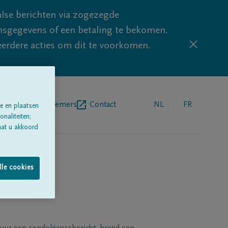
lse berichten via zogezegde
sgegevens of een betaling te bekomen.
eerdere acties om dit te voorkomen.
egrafenisondernemers
Contact
NL
FR
e en plaatsen
naliteiten;
aat u akkoord
lle cookies