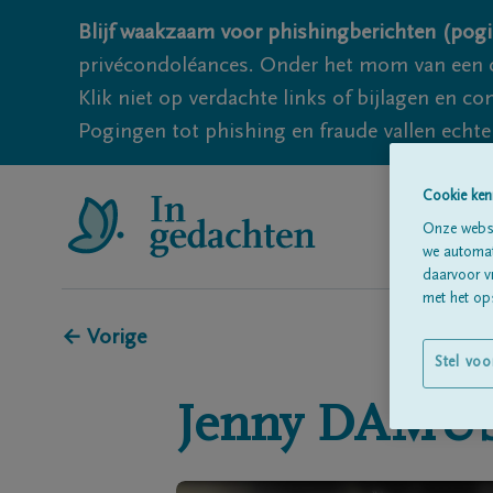
Blijf waakzaam voor phishingberichten (pogi
privécondoléances. Onder het mom van een c
Klik niet op verdachte links of bijlagen en 
Pogingen tot phishing en fraude vallen echter
Cookie ken
Onze websi
we automati
daarvoor v
met het ops
← Vorige
Stel voo
Jenny
DAMU