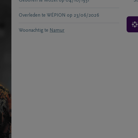
Geboren te
Mozet
op
04/10/1931
S
Overleden te
WÉPION
op
23/06/2026
Woonachtig te
Namur