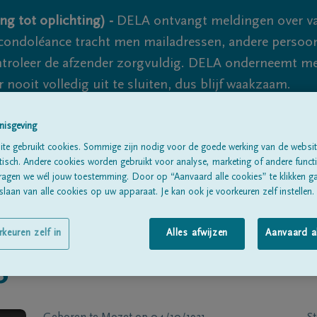
ng tot oplichting) -
DELA ontvangt meldingen over va
ondoléance tracht men mailadressen, andere persoon
controleer de afzender zorgvuldig. DELA onderneemt m
 nooit volledig uit te sluiten, dus blijf waakzaam.
nisgeving
Alle rouwberichten
Over ons
B
te gebruikt cookies. Sommige zijn nodig voor de goede werking van de websit
sch. Andere cookies worden gebruikt voor analyse, marketing of andere functio
ragen we wél jouw toestemming. Door op “Aanvaard alle cookies” te klikken g
laan van alle cookies op uw apparaat. Je kan ook je voorkeuren zelf instellen.
rkeuren zelf in
Alles afwijzen
Aanvaard a
S