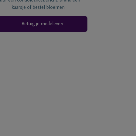
tuur een condoléancebericht, brand een
kaarsje of bestel bloemen
Betuig je medeleven