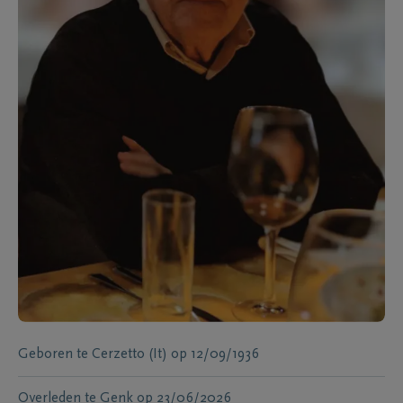
Geboren te
Cerzetto (It)
op
12/09/1936
Overleden te
Genk
op
23/06/2026