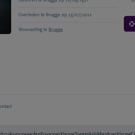
Geboren te
Brugge
op
16/09/1921
S
Overleden te
Brugge
op
23/07/2012
Woonachtig te
Brugge
ontact
bruiksvoorwaarden
Privacyverklaring
Toegankelijkheidsverklaring
C