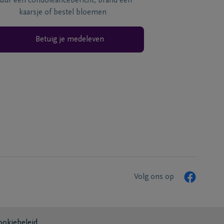
tuur een condoléancebericht, brand een
kaarsje of bestel bloemen
Betuig je medeleven
Volg ons op
ookiebeleid