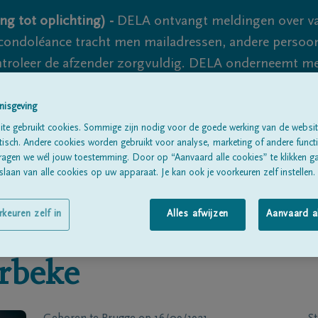
ng tot oplichting) -
DELA ontvangt meldingen over va
ondoléance tracht men mailadressen, andere persoon
controleer de afzender zorgvuldig. DELA onderneemt m
 nooit volledig uit te sluiten, dus blijf waakzaam.
nisgeving
te gebruikt cookies. Sommige zijn nodig voor de goede werking van de websit
sch. Andere cookies worden gebruikt voor analyse, marketing of andere functio
Alle rouwberichten
Over ons
B
ragen we wél jouw toestemming. Door op “Aanvaard alle cookies” te klikken g
laan van alle cookies op uw apparaat. Je kan ook je voorkeuren zelf instellen.
rkeuren zelf in
Alles afwijzen
Aanvaard a
rbeke