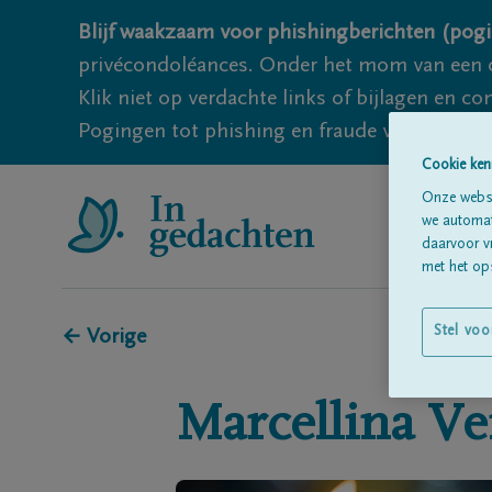
Blijf waakzaam voor phishingberichten (pogi
privécondoléances. Onder het mom van een c
Klik niet op verdachte links of bijlagen en 
Pogingen tot phishing en fraude vallen echter
Cookie ken
Onze websi
we automati
daarvoor v
met het ops
Stel voo
← Vorige
Marcellina
Ve