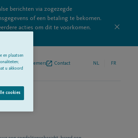
lse berichten via zogezegde
sgegevens of een betaling te bekomen.
eerdere acties om dit te voorkomen.
e en plaatsen
naliteiten;
egrafenisondernemers
Contact
NL
FR
aat u akkoord
lle cookies