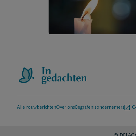
Alle rouwberichten
Over ons
Begrafenisondernemers
C
© DELA
Ge