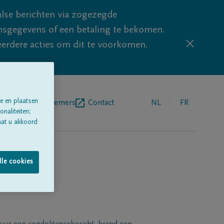
lse berichten via zogezegde
sgegevens of een betaling te bekomen.
eerdere acties om dit te voorkomen.
e en plaatsen
egrafenisondernemers
Contact
NL
FR
naliteiten;
aat u akkoord
lle cookies