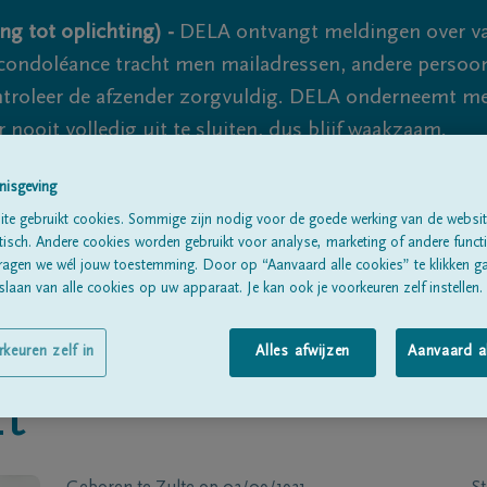
ng tot oplichting) -
DELA ontvangt meldingen over va
ondoléance tracht men mailadressen, andere persoon
controleer de afzender zorgvuldig. DELA onderneemt m
 nooit volledig uit te sluiten, dus blijf waakzaam.
nisgeving
te gebruikt cookies. Sommige zijn nodig voor de goede werking van de websit
Alle rouwberichten
Over ons
B
sch. Andere cookies worden gebruikt voor analyse, marketing of andere functio
ragen we wél jouw toestemming. Door op “Aanvaard alle cookies” te klikken g
laan van alle cookies op uw apparaat. Je kan ook je voorkeuren zelf instellen.
rkeuren zelf in
Alles afwijzen
Aanvaard a
t