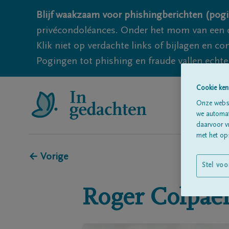
Blijf waakzaam voor phishingberichten (pogi
privécondoléances. Onder het mom van een c
Klik niet op verdachte links of bijlagen en 
Pogingen tot phishing en fraude vallen echter
Cookie ken
Onze websi
we automati
daarvoor v
met het ops
← Vorige
Stel voo
Roger
Colpaer