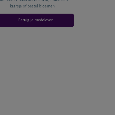
tuur een condoléancebericht, brand een
kaarsje of bestel bloemen
Betuig je medeleven