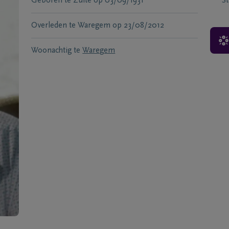
Geboren te
Zulte
op
03/09/1931
S
Overleden te
Waregem
op
23/08/2012
Woonachtig te
Waregem