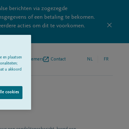
lse berichten via zogezegde
sgegevens of een betaling te bekomen.
eerdere acties om dit te voorkomen.
e en plaatsen
egrafenisondernemers
Contact
NL
FR
naliteiten;
aat u akkoord
lle cookies