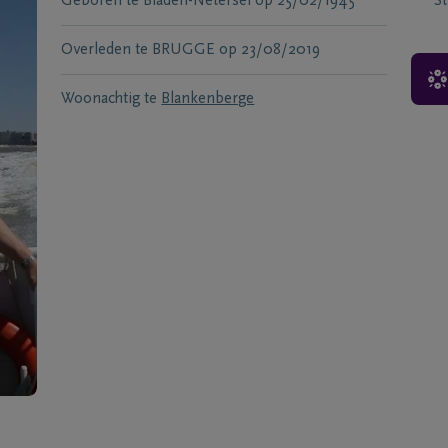
Geboren te
Bladen-Netersel
op
25/02/1945
S
Overleden te
BRUGGE
op
23/08/2019
Woonachtig te
Blankenberge