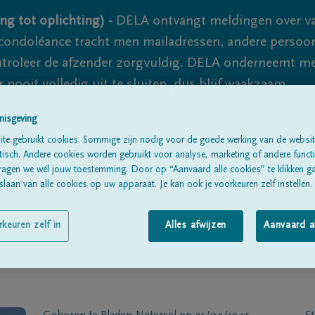
ng tot oplichting) -
DELA ontvangt meldingen over va
ondoléance tracht men mailadressen, andere persoon
controleer de afzender zorgvuldig. DELA onderneemt m
 nooit volledig uit te sluiten, dus blijf waakzaam.
nisgeving
te gebruikt cookies. Sommige zijn nodig voor de goede werking van de websit
Alle rouwberichten
Over ons
B
sch. Andere cookies worden gebruikt voor analyse, marketing of andere functio
ragen we wél jouw toestemming. Door op “Aanvaard alle cookies” te klikken g
laan van alle cookies op uw apparaat. Je kan ook je voorkeuren zelf instellen.
rkeuren zelf in
Alles afwijzen
Aanvaard a