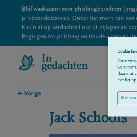
Blijf waakzaam voor phishingberichten (pogi
privécondoléances. Onder het mom van een c
Klik niet op verdachte links of bijlagen en 
Pogingen tot phishing en fraude vallen echter
Cookie ken
Onze websi
we automati
daarvoor v
met het ops
← Vorige
Stel voo
Jack
Schoofs