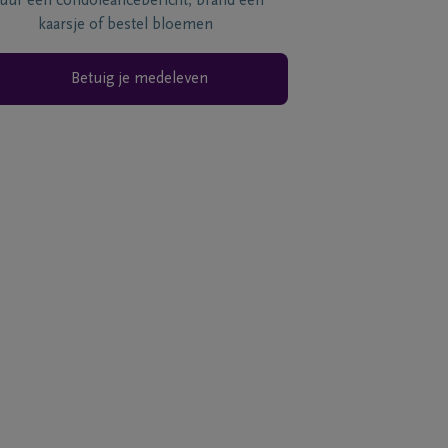
tuur een condoléancebericht, brand een
kaarsje of bestel bloemen
Betuig je medeleven