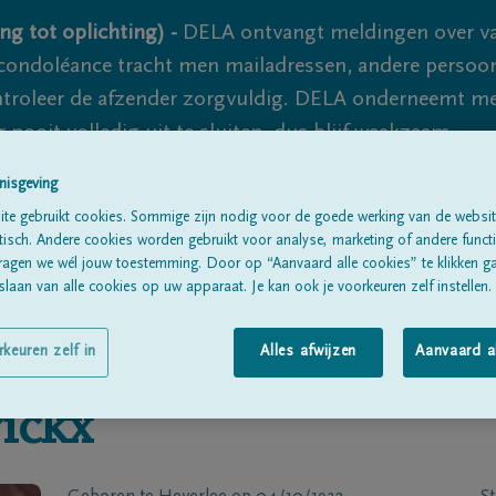
ng tot oplichting) -
DELA ontvangt meldingen over va
ondoléance tracht men mailadressen, andere persoon
controleer de afzender zorgvuldig. DELA onderneemt m
 nooit volledig uit te sluiten, dus blijf waakzaam.
nisgeving
te gebruikt cookies. Sommige zijn nodig voor de goede werking van de websit
Alle rouwberichten
Over ons
B
sch. Andere cookies worden gebruikt voor analyse, marketing of andere functio
ragen we wél jouw toestemming. Door op “Aanvaard alle cookies” te klikken g
laan van alle cookies op uw apparaat. Je kan ook je voorkeuren zelf instellen.
rkeuren zelf in
Alles afwijzen
Aanvaard a
ickx