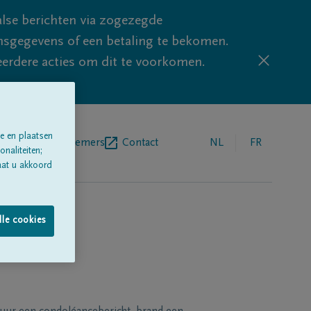
lse berichten via zogezegde
sgegevens of een betaling te bekomen.
eerdere acties om dit te voorkomen.
e en plaatsen
egrafenisondernemers
Contact
NL
FR
naliteiten;
aat u akkoord
lle cookies