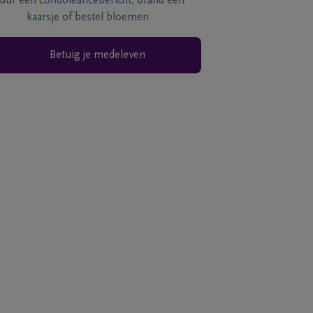
tuur een condoléancebericht, brand een
kaarsje of bestel bloemen
Betuig je medeleven