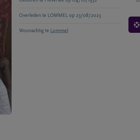
Geboren te
Heverlee
op
04/10/1932
S
Overleden te
LOMMEL
op
23/08/2023
Woonachtig te
Lommel