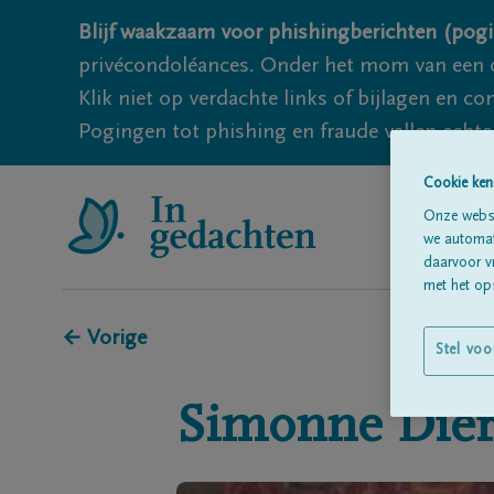
Blijf waakzaam voor phishingberichten (pogi
privécondoléances. Onder het mom van een c
Klik niet op verdachte links of bijlagen en 
Pogingen tot phishing en fraude vallen echter
Cookie ken
Onze websi
we automati
daarvoor v
met het ops
← Vorige
Stel voo
Simonne
Dier