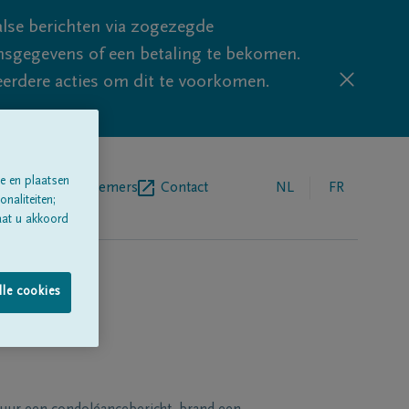
lse berichten via zogezegde
sgegevens of een betaling te bekomen.
eerdere acties om dit te voorkomen.
e en plaatsen
egrafenisondernemers
Contact
NL
FR
naliteiten;
aat u akkoord
lle cookies