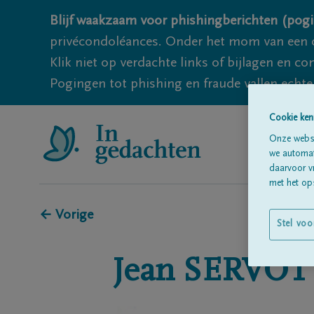
Blijf waakzaam voor phishingberichten (pogi
privécondoléances. Onder het mom van een c
Klik niet op verdachte links of bijlagen en 
Pogingen tot phishing en fraude vallen echter
Cookie ken
Onze websi
we automati
daarvoor v
met het ops
← Vorige
Stel voo
Jean
SERVOT