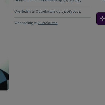
Geboren te
Ombret-Rawsa
op
30/03/1933
S
Overleden te
Outrelouxhe
op
23/08/2024
Woonachtig te
Outrelouxhe