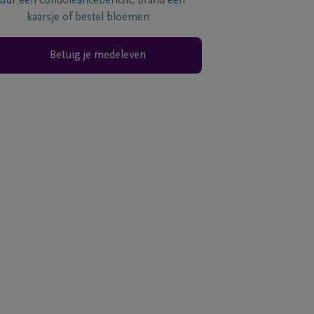
tuur een condoléancebericht, brand een
kaarsje of bestel bloemen
Betuig je medeleven