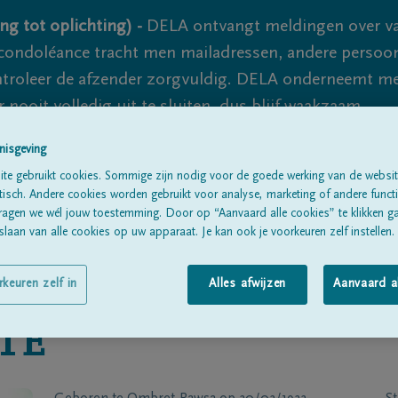
ng tot oplichting) -
DELA ontvangt meldingen over va
ondoléance tracht men mailadressen, andere persoon
controleer de afzender zorgvuldig. DELA onderneemt m
 nooit volledig uit te sluiten, dus blijf waakzaam.
nisgeving
te gebruikt cookies. Sommige zijn nodig voor de goede werking van de websit
Alle rouwberichten
Over ons
B
sch. Andere cookies worden gebruikt voor analyse, marketing of andere functio
ragen we wél jouw toestemming. Door op “Aanvaard alle cookies” te klikken g
laan van alle cookies op uw apparaat. Je kan ook je voorkeuren zelf instellen.
rkeuren zelf in
Alles afwijzen
Aanvaard a
TE