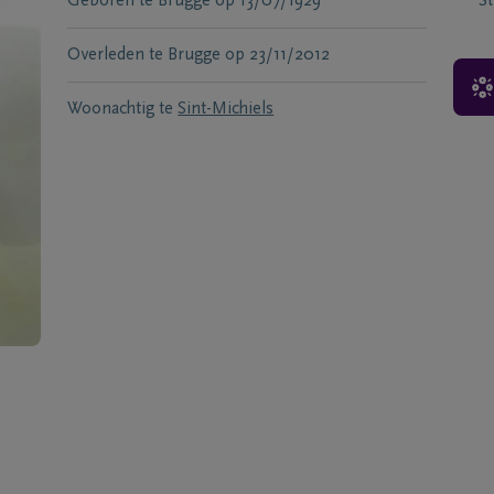
Geboren te
Brugge
op
13/07/1929
S
Overleden te
Brugge
op
23/11/2012
Woonachtig te
Sint-Michiels