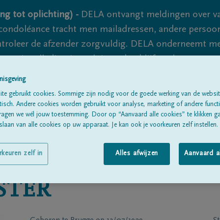
ng tot oplichting) -
DELA ontvangt meldingen over va
ondoléance tracht men mailadressen, andere persoon
controleer de afzender zorgvuldig. DELA onderneemt m
 nooit volledig uit te sluiten, dus blijf waakzaam.
nisgeving
te gebruikt cookies. Sommige zijn nodig voor de goede werking van de websit
Alle rouwberichten
Over ons
B
sch. Andere cookies worden gebruikt voor analyse, marketing of andere functio
ragen we wél jouw toestemming. Door op “Aanvaard alle cookies” te klikken g
laan van alle cookies op uw apparaat. Je kan ook je voorkeuren zelf instellen.
rkeuren zelf in
Alles afwijzen
Aanvaard a
STER