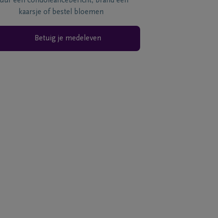
tuur een condoléancebericht, brand een
kaarsje of bestel bloemen
Betuig je medeleven