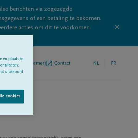
lse berichten via zogezegde
sgegevens of een betaling te bekomen.
eerdere acties om dit te voorkomen.
e en plaatsen
egrafenisondernemers
Contact
NL
FR
naliteiten;
aat u akkoord
lle cookies