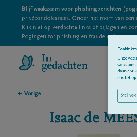
Blijf waakzaam voor phishingberichten (pogi
privécondoléances. Onder het mom van een c
Klik niet op verdachte links of bijlagen en 
Pogingen tot phishing en fraude vallen echter
Cookie ken
Onze websi
we automati
daarvoor v
met het ops
← Vorige
Stel voo
Isaac
de MEE