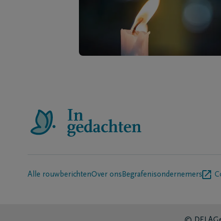
Alle rouwberichten
Over ons
Begrafenisondernemers
C
© DELA
Ge