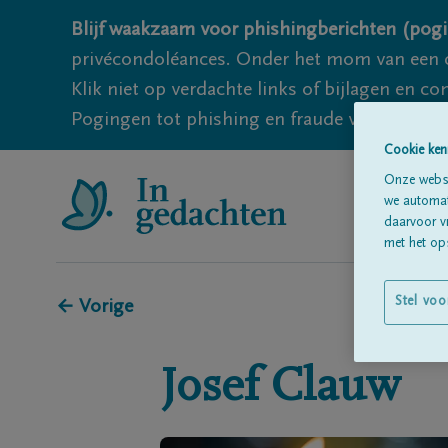
Blijf waakzaam voor phishingberichten (pogi
privécondoléances. Onder het mom van een c
Klik niet op verdachte links of bijlagen en 
Pogingen tot phishing en fraude vallen echter
Cookie ken
Onze websi
we automati
daarvoor v
met het ops
Stel voo
← Vorige
Josef
Clauw