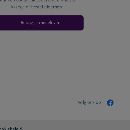
tuur een condoléancebericht, brand een
kaarsje of bestel bloemen
Betuig je medeleven
Volg ons op
ookiebeleid