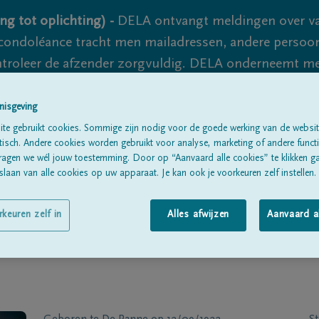
ng tot oplichting) -
DELA ontvangt meldingen over va
ondoléance tracht men mailadressen, andere persoon
controleer de afzender zorgvuldig. DELA onderneemt m
 nooit volledig uit te sluiten, dus blijf waakzaam.
nisgeving
te gebruikt cookies. Sommige zijn nodig voor de goede werking van de websit
sch. Andere cookies worden gebruikt voor analyse, marketing of andere functio
Alle rouwberichten
Over ons
B
ragen we wél jouw toestemming. Door op “Aanvaard alle cookies” te klikken g
laan van alle cookies op uw apparaat. Je kan ook je voorkeuren zelf instellen.
rkeuren zelf in
Alles afwijzen
Aanvaard a