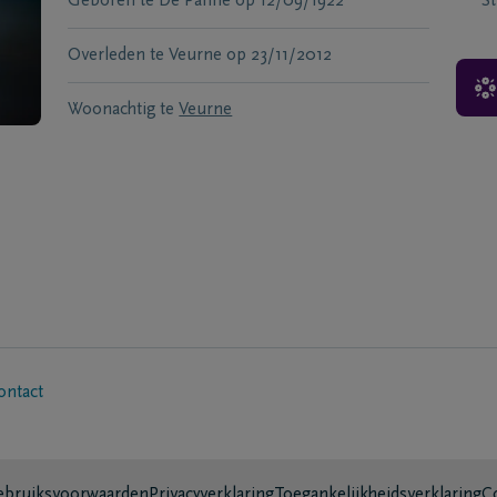
Geboren te
De Panne
op
12/09/1922
S
Overleden te
Veurne
op
23/11/2012
Woonachtig te
Veurne
ontact
bruiksvoorwaarden
Privacyverklaring
Toegankelijkheidsverklaring
C