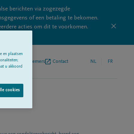
lse berichten via zogezegde
sgegevens of een betaling te bekomen.
eerdere acties om dit te voorkomen.
e en plaatsen
naliteiten;
egrafenisondernemers
Contact
NL
FR
aat u akkoord
lle cookies