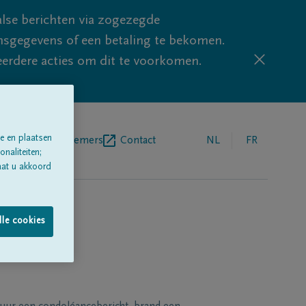
lse berichten via zogezegde
sgegevens of een betaling te bekomen.
eerdere acties om dit te voorkomen.
e en plaatsen
egrafenisondernemers
Contact
NL
FR
naliteiten;
aat u akkoord
lle cookies