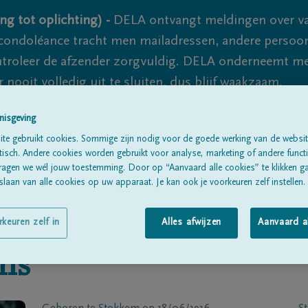
ng tot oplichting) -
DELA ontvangt meldingen over va
ondoléance tracht men mailadressen, andere persoon
controleer de afzender zorgvuldig. DELA onderneemt m
 nooit volledig uit te sluiten, dus blijf waakzaam.
nisgeving
te gebruikt cookies. Sommige zijn nodig voor de goede werking van de websit
Alle rouwberichten
Over ons
B
sch. Andere cookies worden gebruikt voor analyse, marketing of andere functio
ragen we wél jouw toestemming. Door op “Aanvaard alle cookies” te klikken g
laan van alle cookies op uw apparaat. Je kan ook je voorkeuren zelf instellen.
rkeuren zelf in
Alles afwijzen
Aanvaard a
ns