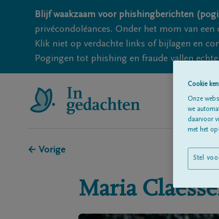
Blijf waakzaam voor phishingberichten (pogi
privécondoléances. Onder het mom van een c
Klik niet op verdachte links of bijlagen en 
Pogingen tot phishing en fraude vallen echter
Cookie ken
Onze websi
we automati
daarvoor v
met het ops
← Vorige
Stel voo
Maria
Claesse