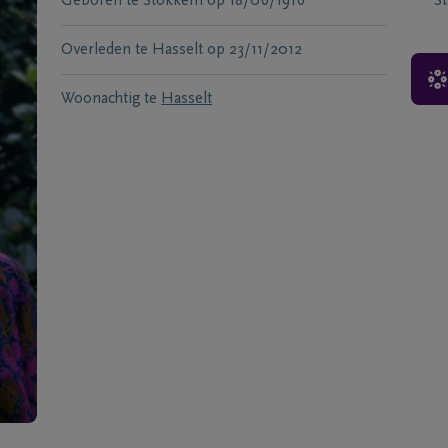
Geboren te
Stokkem
op
18/06/1916
S
Overleden te
Hasselt
op
23/11/2012
Woonachtig te
Hasselt