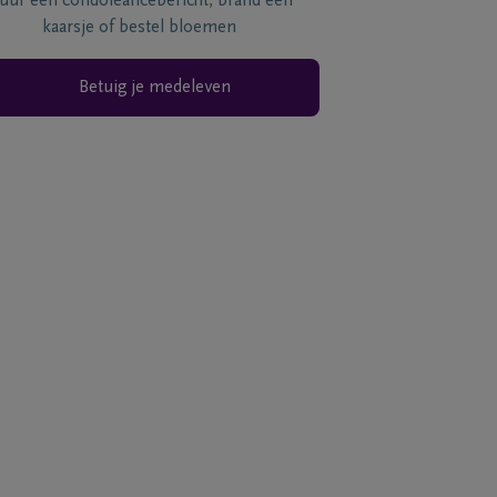
tuur een condoléancebericht, brand een
kaarsje of bestel bloemen
Betuig je medeleven