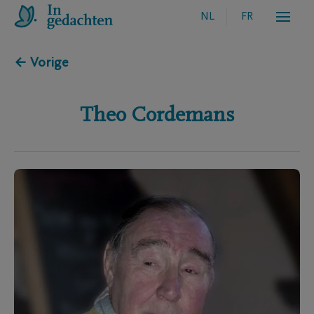
NL
FR
← Vorige
Theo
Cordemans