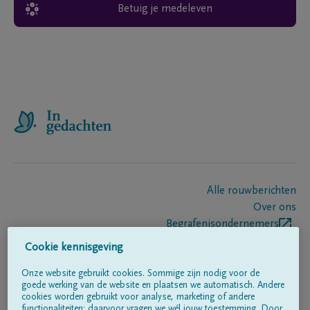
Betuig je medeleven
Alle rouwberichten
Over ons
Begrafenisondernemers
Contact
Cookie kennisgeving
Onze website gebruikt cookies. Sommige zijn nodig voor de
goede werking van de website en plaatsen we automatisch. Andere
Volg ons op
cookies worden gebruikt voor analyse, marketing of andere
functionaliteiten; daarvoor vragen we wél jouw toestemming. Door