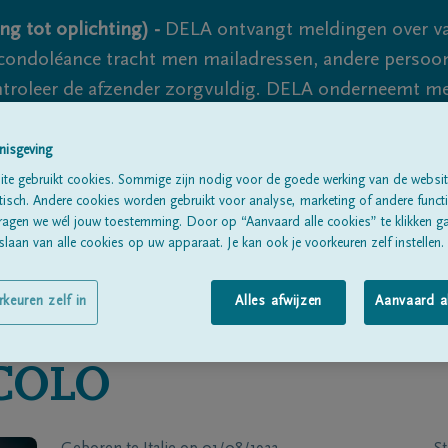
ng tot oplichting) -
DELA ontvangt meldingen over va
ondoléance tracht men mailadressen, andere persoon
controleer de afzender zorgvuldig. DELA onderneemt m
 nooit volledig uit te sluiten, dus blijf waakzaam.
nisgeving
te gebruikt cookies. Sommige zijn nodig voor de goede werking van de websit
sch. Andere cookies worden gebruikt voor analyse, marketing of andere functio
Alle rouwberichten
Over ons
B
ragen we wél jouw toestemming. Door op “Aanvaard alle cookies” te klikken g
laan van alle cookies op uw apparaat. Je kan ook je voorkeuren zelf instellen.
rkeuren zelf in
Alles afwijzen
Aanvaard a
COLO