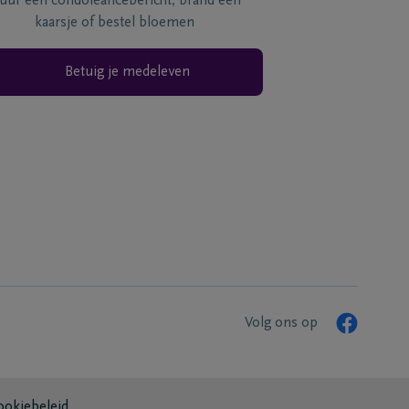
tuur een condoléancebericht, brand een
kaarsje of bestel bloemen
Betuig je medeleven
Volg ons op
ookiebeleid