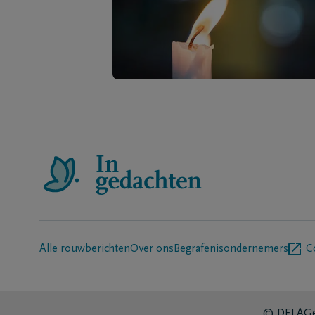
Alle rouwberichten
Over ons
Begrafenisondernemers
C
© DELA
Ge