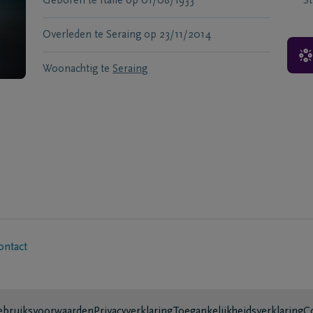
Geboren te
Italie
op
01/08/1933
S
Overleden te
Seraing
op
23/11/2014
Woonachtig te
Seraing
ontact
bruiksvoorwaarden
Privacyverklaring
Toegankelijkheidsverklaring
C