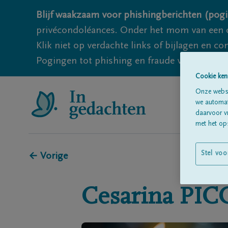
Blijf waakzaam voor phishingberichten (pogi
privécondoléances. Onder het mom van een c
Klik niet op verdachte links of bijlagen en 
Pogingen tot phishing en fraude vallen echter
Cookie ken
Onze websi
we automati
daarvoor v
met het ops
Stel voo
← Vorige
Cesarina
PIC