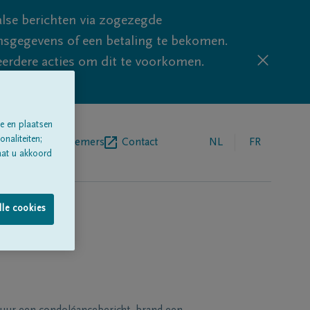
lse berichten via zogezegde
sgegevens of een betaling te bekomen.
eerdere acties om dit te voorkomen.
e en plaatsen
naliteiten;
egrafenisondernemers
Contact
NL
FR
aat u akkoord
lle cookies