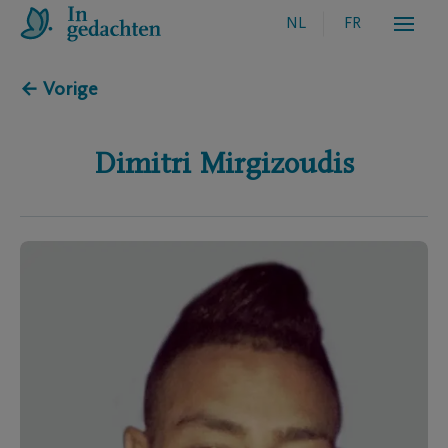
NL
FR
← Vorige
Dimitri
Mirgizoudis