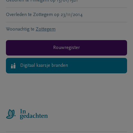
Geboren te
Hillegem
op
13/01/1921
Overleden te
Zottegem
op
23/11/2014
Woonachtig te
Zottegem
Rouwregister
Digitaal kaarsje branden