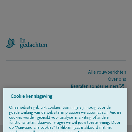
Alle rouwberichten
Over ons
Begrafenisondernemers
Contact
Cookie kennisgeving
Onze website gebruikt cookies. Sommige zijn nodig voor de
goede werking van de website en plaatsen we automatisch. Andere
Volg ons op
cookies worden gebruikt voor analyse, marketing of andere
functionaliteiten; daarvoor vragen we wél jouw toestemming. Door
op “Aanvaard alle cookies” te klikken gaat u akkoord met het
© DELA