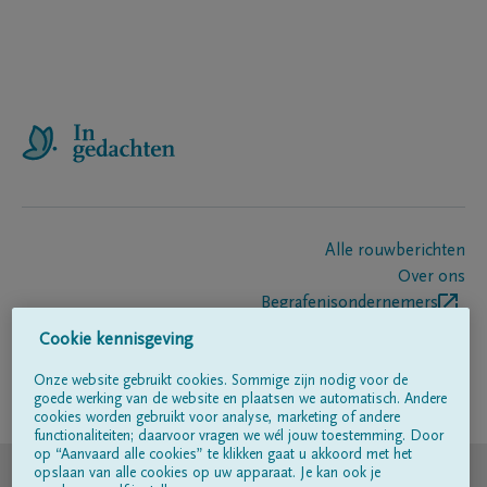
Alle rouwberichten
Over ons
Begrafenisondernemers
Contact
Cookie kennisgeving
Onze website gebruikt cookies. Sommige zijn nodig voor de
goede werking van de website en plaatsen we automatisch. Andere
Volg ons op
cookies worden gebruikt voor analyse, marketing of andere
functionaliteiten; daarvoor vragen we wél jouw toestemming. Door
op “Aanvaard alle cookies” te klikken gaat u akkoord met het
© DELA
opslaan van alle cookies op uw apparaat. Je kan ook je