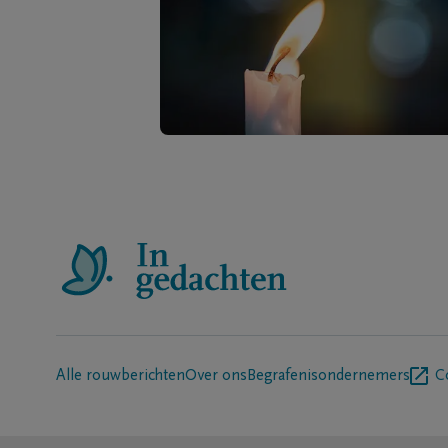
Alle rouwberichten
Over ons
Begrafenisondernemers
C