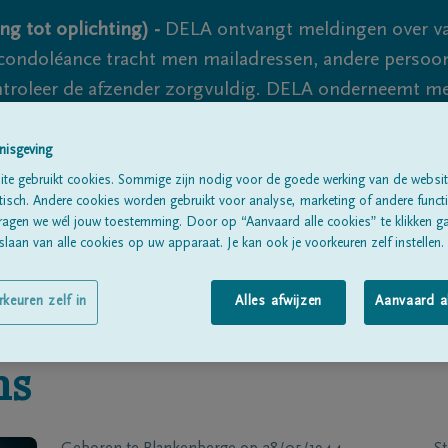
ng tot oplichting) -
DELA ontvangt meldingen over va
ondoléance tracht men mailadressen, andere persoon
controleer de afzender zorgvuldig. DELA onderneemt m
 nooit volledig uit te sluiten, dus blijf waakzaam.
nisgeving
te gebruikt cookies. Sommige zijn nodig voor de goede werking van de websit
sch. Andere cookies worden gebruikt voor analyse, marketing of andere functio
Alle rouwberichten
Over ons
B
ragen we wél jouw toestemming. Door op “Aanvaard alle cookies” te klikken g
laan van alle cookies op uw apparaat. Je kan ook je voorkeuren zelf instellen.
rkeuren zelf in
Alles afwijzen
Aanvaard a
ns