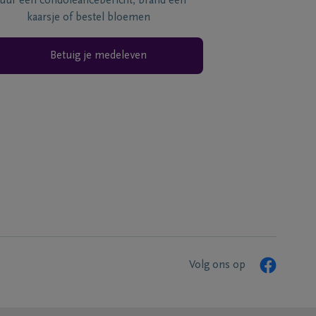
tuur een condoléancebericht, brand een
kaarsje of bestel bloemen
Betuig je medeleven
Volg ons op