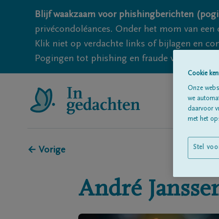
Blijf waakzaam voor phishingberichten (pogi
privécondoléances. Onder het mom van een c
Klik niet op verdachte links of bijlagen en 
Pogingen tot phishing en fraude vallen echter
Cookie ken
Onze websi
we automati
daarvoor v
met het ops
Stel voo
← Vorige
André
Jansse