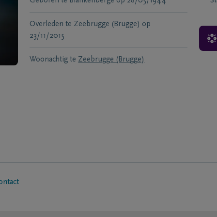
Geboren te
Blankenberge
op
28/05/1944
S
Overleden te
Zeebrugge (Brugge)
op
23/11/2015
Woonachtig te
Zeebrugge (Brugge)
ontact