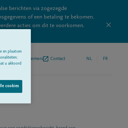
lse berichten via zogezegde
sgegevens of een betaling te bekomen.
eerdere acties om dit te voorkomen.
e en plaatsen
naliteiten;
egrafenisondernemers
Contact
NL
FR
aat u akkoord
lle cookies