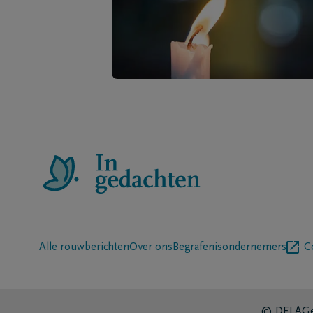
Alle rouwberichten
Over ons
Begrafenisondernemers
C
© DELA
Ge