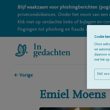
Blijf waakzaam voor phishingberichten (pogi
privécondoléances. Onder het mom van een c
Klik niet op verdachte links of bijlagen en 
Pogingen tot phishing en fraude vallen echter
Cookie ken
Onze websi
we automati
daarvoor v
met het ops
Stel voo
← Vorige
Emiel
Moens