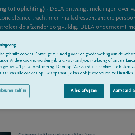
ng tot oplichting) -
DELA ontvangt meldingen over va
ondoléance tracht men mailadressen, andere persoon
controleer de afzender zorgvuldig. DELA onderneemt m
 nooit volledig uit te sluiten, dus blijf waakzaam.
nisgeving
te gebruikt cookies. Sommige zijn nodig voor de goede werking van de websit
sch. Andere cookies worden gebruikt voor analyse, marketing of andere functio
Alle rouwberichten
Over ons
B
ragen we wél jouw toestemming. Door op “Aanvaard alle cookies” te klikken g
laan van alle cookies op uw apparaat. Je kan ook je voorkeuren zelf instellen.
rkeuren zelf in
Alles afwijzen
Aanvaard a