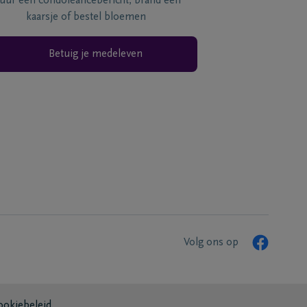
tuur een condoléancebericht, brand een
kaarsje of bestel bloemen
Betuig je medeleven
Volg ons op
ookiebeleid