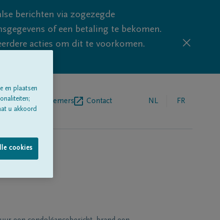
lse berichten via zogezegde
sgegevens of een betaling te bekomen.
eerdere acties om dit te voorkomen.
e en plaatsen
naliteiten;
egrafenisondernemers
Contact
NL
FR
aat u akkoord
lle cookies