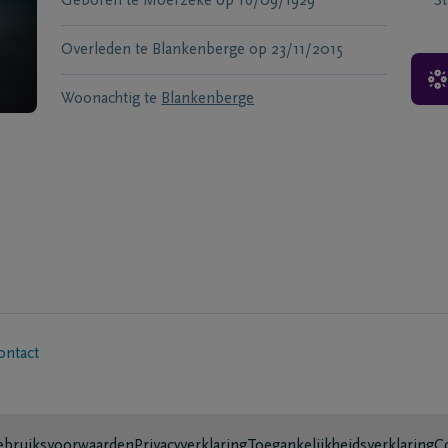
Geboren te
Moerzeke
op
16/09/1929
S
Overleden te
Blankenberge
op
23/11/2015
Woonachtig te
Blankenberge
ontact
bruiksvoorwaarden
Privacyverklaring
Toegankelijkheidsverklaring
C