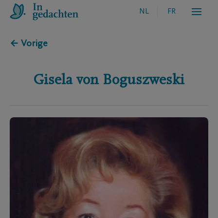
NL
FR
← Vorige
Gisela
von Boguszweski