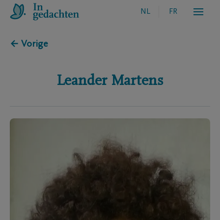
NL
FR
← Vorige
Leander
Martens