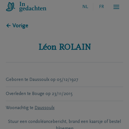
NL
FR
← Vorige
Léon
ROLAIN
Geboren te
Daussoulx
op
05/12/1927
Overleden te
Bouge
op
23/11/2015
Woonachtig te
Daussoulx
Stuur een condoléancebericht, brand een kaarsje of bestel
bloemen