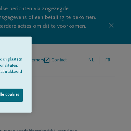
lse berichten via zogezegde
sgegevens of een betaling te bekomen.
eerdere acties om dit te voorkomen.
e en plaatsen
egrafenisondernemers
Contact
NL
FR
naliteiten;
aat u akkoord
lle cookies