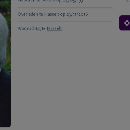
Geboren te
Rekem
op
24/05/1931
S
Overleden te
Hasselt
op
23/11/2016
Woonachtig te
Hasselt