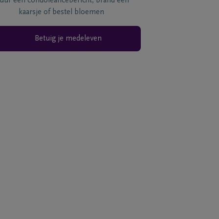
tuur een condoléancebericht, brand een
kaarsje of bestel bloemen
Betuig je medeleven