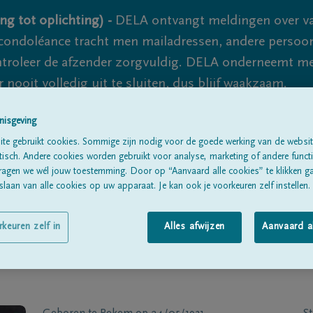
ng tot oplichting) -
DELA ontvangt meldingen over va
ondoléance tracht men mailadressen, andere persoon
controleer de afzender zorgvuldig. DELA onderneemt m
 nooit volledig uit te sluiten, dus blijf waakzaam.
nisgeving
te gebruikt cookies. Sommige zijn nodig voor de goede werking van de websit
Alle rouwberichten
Over ons
B
sch. Andere cookies worden gebruikt voor analyse, marketing of andere functio
ragen we wél jouw toestemming. Door op “Aanvaard alle cookies” te klikken g
laan van alle cookies op uw apparaat. Je kan ook je voorkeuren zelf instellen.
rkeuren zelf in
Alles afwijzen
Aanvaard a