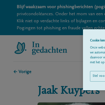
Blijf waakzaam voor phishingberichten (pogi
privécondoléances. Onder het mom van een c
Klik niet op verdachte links of bijlagen en 
Pogingen tot phishing en fraude vallen echter
Cookie ken
Onze websi
we automati
daarvoor v
met het ops
← Vorige
Stel voo
Jaak
Kuypers