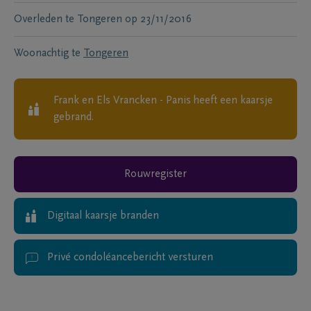
Overleden te
Tongeren
op
23/11/2016
Woonachtig te
Tongeren
Frank en Els Vrancken - Panis
heeft een kaarsje
gebrand.
Rouwregister
Digitaal kaarsje branden
Privé condoléancebericht versturen