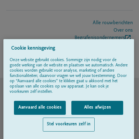
Alle rouwberichten
Over ons
Begrafenisondernemers
Contact
Cookie kennisgeving
Onze website gebruikt cookies. Sommige zijn nodig voor de
goede werking van de website en plaatsen we automatisch. Andere
Volg ons op
cookies worden gebruikt voor analyse, marketing of andere
functionaliteiten; daarvoor vragen we wél jouw toestemming. Door
op “Aanvaard alle cookies” te klikken gaat u akkoord met het
© DELA
opslaan van alle cookies op uw apparaat. Je kan ook je
voorkeuren zelf instellen.
Gebruiksvoorwaarden
Aanvaard alle cookies
Alles afwijzen
Privacyverklaring
Stel voorkeuren zelf in
Toegankelijkheidsverklaring