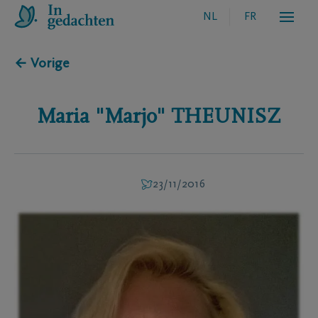
NL
FR
← Vorige
Maria "Marjo"
THEUNISZ
23/11/2016