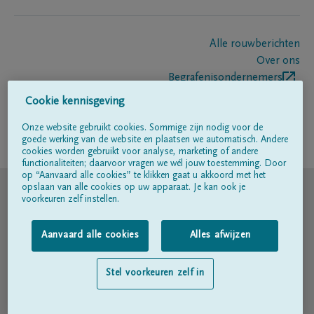
Alle rouwberichten
Over ons
Begrafenisondernemers
Contact
Cookie kennisgeving
Onze website gebruikt cookies. Sommige zijn nodig voor de
goede werking van de website en plaatsen we automatisch. Andere
Volg ons op
cookies worden gebruikt voor analyse, marketing of andere
functionaliteiten; daarvoor vragen we wél jouw toestemming. Door
op “Aanvaard alle cookies” te klikken gaat u akkoord met het
© DELA
opslaan van alle cookies op uw apparaat. Je kan ook je
voorkeuren zelf instellen.
Gebruiksvoorwaarden
Aanvaard alle cookies
Alles afwijzen
Privacyverklaring
Stel voorkeuren zelf in
Toegankelijkheidsverklaring
Cookiebeleid