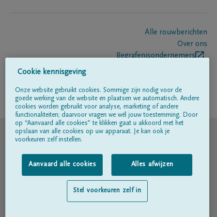
Alle rouwberichten
Over ons
Begrafenisondernemers
Contact
Cookie kennisgeving
Onze website gebruikt cookies. Sommige zijn nodig voor de
goede werking van de website en plaatsen we automatisch. Andere
Volg ons op
cookies worden gebruikt voor analyse, marketing of andere
functionaliteiten; daarvoor vragen we wél jouw toestemming. Door
op “Aanvaard alle cookies” te klikken gaat u akkoord met het
© DELA
opslaan van alle cookies op uw apparaat. Je kan ook je
voorkeuren zelf instellen.
Gebruiksvoorwaarden
Aanvaard alle cookies
Alles afwijzen
Privacyverklaring
Stel voorkeuren zelf in
Toegankelijkheidsverklaring
Cookiebeleid