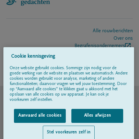
Alle rouwberichten
Over ons
Begrafenisondernemers
Contact
Cookie kennisgeving
Onze website gebruikt cookies. Sommige zijn nodig voor de
goede werking van de website en plaatsen we automatisch. Andere
Volg ons op
cookies worden gebruikt voor analyse, marketing of andere
functionaliteiten; daarvoor vragen we wél jouw toestemming. Door
op “Aanvaard alle cookies” te klikken gaat u akkoord met het
© DELA
opslaan van alle cookies op uw apparaat. Je kan ook je
voorkeuren zelf instellen.
Gebruiksvoorwaarden
Aanvaard alle cookies
Alles afwijzen
Privacyverklaring
Stel voorkeuren zelf in
Toegankelijkheidsverklaring