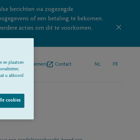
lse berichten via zogezegde
sgegevens of een betaling te bekomen.
eerdere acties om dit te voorkomen.
e en plaatsen
egrafenisondernemers
Contact
NL
FR
naliteiten;
aat u akkoord
lle cookies