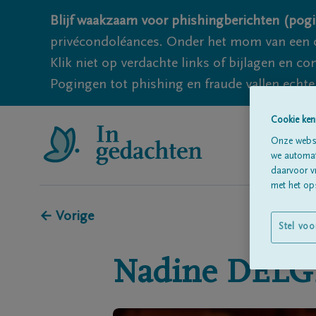
Blijf waakzaam voor phishingberichten (pogi
privécondoléances. Onder het mom van een c
Klik niet op verdachte links of bijlagen en 
Pogingen tot phishing en fraude vallen echter
Cookie ken
Onze websi
we automati
daarvoor v
met het ops
← Vorige
Stel voo
Nadine
DELG