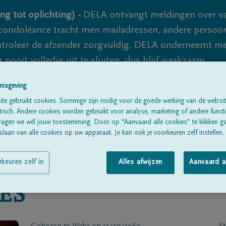
ng tot oplichting) -
DELA ontvangt meldingen over va
ondoléance tracht men mailadressen, andere persoon
controleer de afzender zorgvuldig. DELA onderneemt m
 nooit volledig uit te sluiten, dus blijf waakzaam.
nisgeving
te gebruikt cookies. Sommige zijn nodig voor de goede werking van de websit
Alle rouwberichten
Over ons
B
sch. Andere cookies worden gebruikt voor analyse, marketing of andere functio
ragen we wél jouw toestemming. Door op “Aanvaard alle cookies” te klikken g
laan van alle cookies op uw apparaat. Je kan ook je voorkeuren zelf instellen.
rkeuren zelf in
Alles afwijzen
Aanvaard a
ES