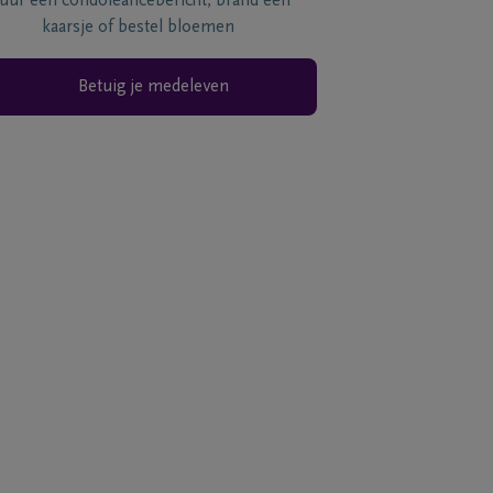
tuur een condoléancebericht, brand een
kaarsje of bestel bloemen
Betuig je medeleven