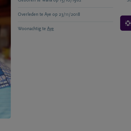
Geboren te
Waha
op
15/10/1962
S
Overleden te
Aye
op
23/11/2018
Woonachtig te
Aye