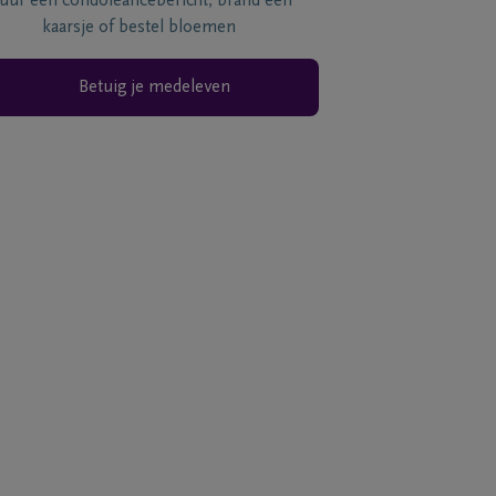
tuur een condoléancebericht, brand een
kaarsje of bestel bloemen
Betuig je medeleven