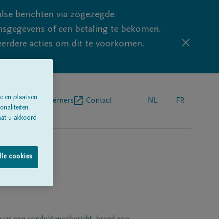
lse berichten via zogezegde
sgegevens of een betaling te bekomen.
eerdere acties om dit te voorkomen.
e en plaatsen
egrafenisondernemers
Contact
NL
FR
naliteiten;
aat u akkoord
lle cookies