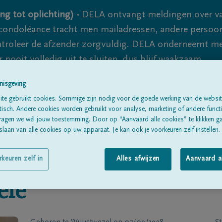
ng tot oplichting) -
DELA ontvangt meldingen over va
ondoléance tracht men mailadressen, andere persoon
controleer de afzender zorgvuldig. DELA onderneemt m
 nooit volledig uit te sluiten, dus blijf waakzaam.
nisgeving
te gebruikt cookies. Sommige zijn nodig voor de goede werking van de websit
Alle rouwberichten
Over ons
B
sch. Andere cookies worden gebruikt voor analyse, marketing of andere functio
ragen we wél jouw toestemming. Door op “Aanvaard alle cookies” te klikken g
laan van alle cookies op uw apparaat. Je kan ook je voorkeuren zelf instellen.
rkeuren zelf in
Alles afwijzen
Aanvaard a
elé