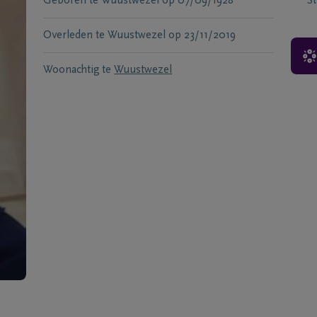
Geboren te
Wuustwezel
op
07/09/1928
S
Overleden te
Wuustwezel
op
23/11/2019
Woonachtig te
Wuustwezel