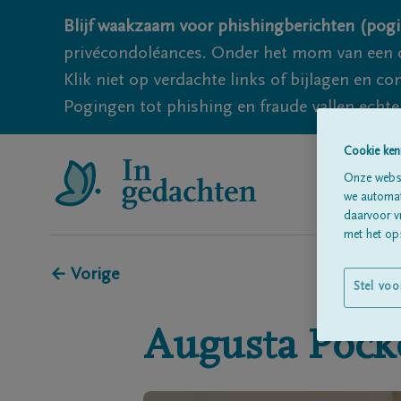
Blijf waakzaam voor phishingberichten (pogi
privécondoléances. Onder het mom van een c
Klik niet op verdachte links of bijlagen en 
Pogingen tot phishing en fraude vallen echter
Cookie ken
Onze websi
we automati
daarvoor v
met het ops
← Vorige
Stel voo
Augusta
Pock