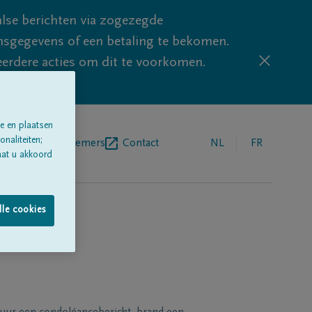
lse berichten via zogezegde
sgegevens of een betaling te bekomen.
eerdere acties om dit te voorkomen.
e en plaatsen
naliteiten;
egrafenisondernemers
Contact
NL
FR
aat u akkoord
lle cookies