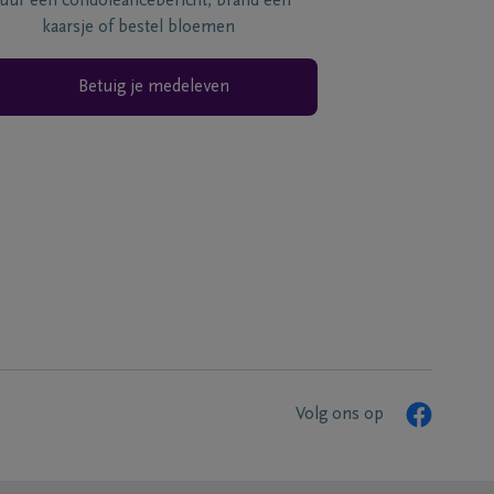
tuur een condoléancebericht, brand een
kaarsje of bestel bloemen
Betuig je medeleven
Volg ons op