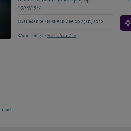
Geboren te
Deurne (Antwerpen)
op
S
09/03/1927
Overleden te
Heist-Aan-Zee
op
23/11/2022
Woonachtig te
Heist-Aan-Zee
ontact