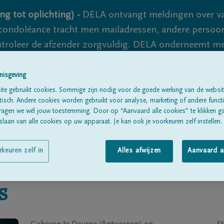
ng tot oplichting) -
DELA ontvangt meldingen over va
ondoléance tracht men mailadressen, andere persoon
controleer de afzender zorgvuldig. DELA onderneemt m
 nooit volledig uit te sluiten, dus blijf waakzaam.
nisgeving
te gebruikt cookies. Sommige zijn nodig voor de goede werking van de websit
sch. Andere cookies worden gebruikt voor analyse, marketing of andere functio
Alle rouwberichten
Over ons
B
ragen we wél jouw toestemming. Door op “Aanvaard alle cookies” te klikken g
laan van alle cookies op uw apparaat. Je kan ook je voorkeuren zelf instellen.
rkeuren zelf in
Alles afwijzen
Aanvaard a
s