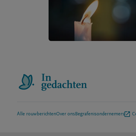
Alle rouwberichten
Over ons
Begrafenisondernemers
C