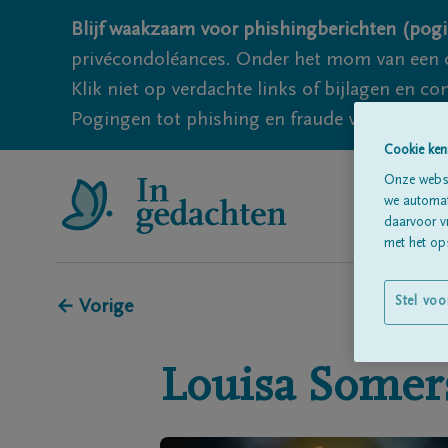
Blijf waakzaam voor phishingberichten (pogi
privécondoléances. Onder het mom van een c
Klik niet op verdachte links of bijlagen en 
Pogingen tot phishing en fraude vallen echter
Cookie ken
Onze websi
we automati
daarvoor v
met het ops
Stel voo
← Vorige
Louisa
Somer