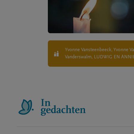
Yvonne Vansteenbeeck, Yvonne Va
Vanderswalm, LUDWIG EN ANN