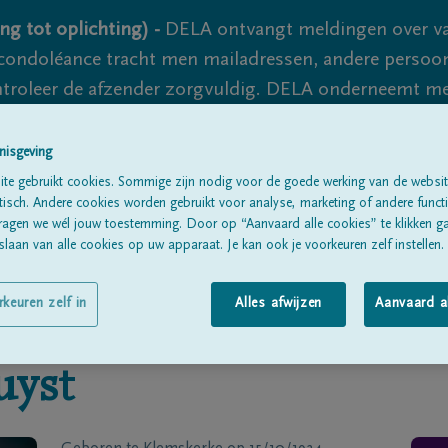
ng tot oplichting) -
DELA ontvangt meldingen over va
ondoléance tracht men mailadressen, andere persoon
controleer de afzender zorgvuldig. DELA onderneemt m
 nooit volledig uit te sluiten, dus blijf waakzaam.
nisgeving
te gebruikt cookies. Sommige zijn nodig voor de goede werking van de websit
sch. Andere cookies worden gebruikt voor analyse, marketing of andere functio
Alle rouwberichten
Over ons
B
ragen we wél jouw toestemming. Door op “Aanvaard alle cookies” te klikken g
laan van alle cookies op uw apparaat. Je kan ook je voorkeuren zelf instellen.
rkeuren zelf in
Alles afwijzen
Aanvaard a
uyst