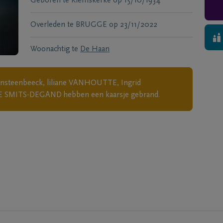
Geboren te
Klemskerke
op
15/10/1934
Overleden te
BRUGGE
op
23/11/2022
Woonachtig te
De Haan
nsteenbeeck, liliane VANHOUTTE, Ingrid
IE SMITS-DEGAND
hebben een kaarsje gebrand.