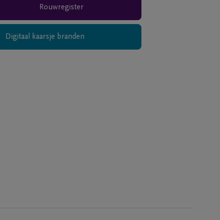
Rouwregister
Digitaal kaarsje branden