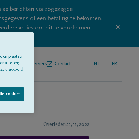
lse berichten via zogezegde
sgegevens of een betaling te bekomen.
eerdere acties om dit te voorkomen.
e en plaatsen
naliteiten;
egrafenisondernemers
Contact
NL
FR
aat u akkoord
lle cookies
Overleden
23/11/2022