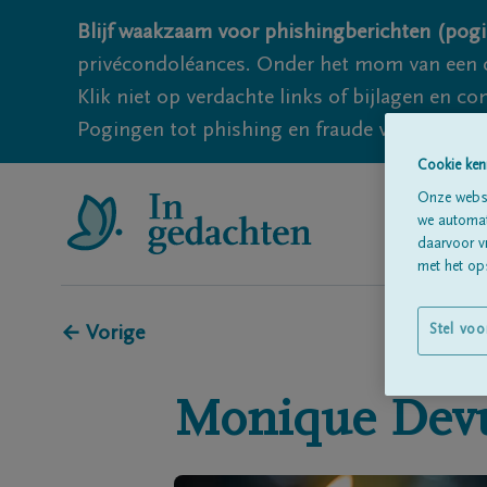
Blijf waakzaam voor phishingberichten (pogi
privécondoléances. Onder het mom van een c
Klik niet op verdachte links of bijlagen en 
Pogingen tot phishing en fraude vallen echter
Cookie ken
Onze websi
we automati
daarvoor v
met het ops
Stel voo
← Vorige
Monique
Dev