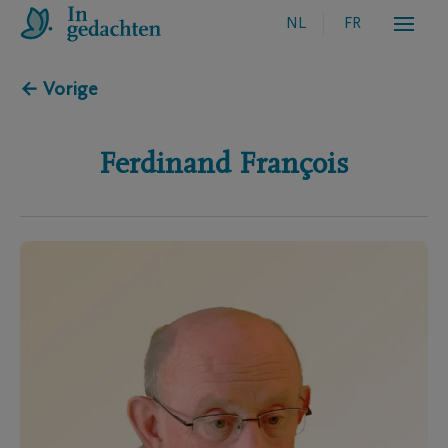
NL
FR
← Vorige
Ferdinand
François