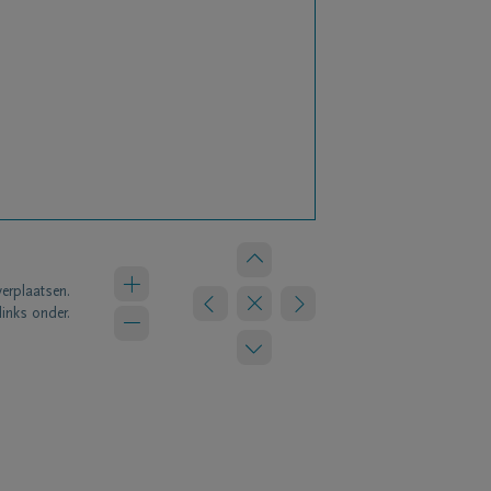
verplaatsen.
links onder.