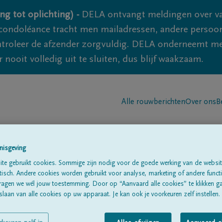
ng tot oplichting) -
DELA ontvangt meldingen over va
ondoléance tracht men mailadressen, andere persoon
controleer de afzender zorgvuldig. DELA onderneemt m
 nooit volledig uit te sluiten, dus blijf waakzaam.
Alle rouwberichten
Over ons
B
nisgeving
te gebruikt cookies. Sommige zijn nodig voor de goede werking van de websit
sch. Andere cookies worden gebruikt voor analyse, marketing of andere functio
e
ragen we wél jouw toestemming. Door op “Aanvaard alle cookies” te klikken g
laan van alle cookies op uw apparaat. Je kan ook je voorkeuren zelf instellen.