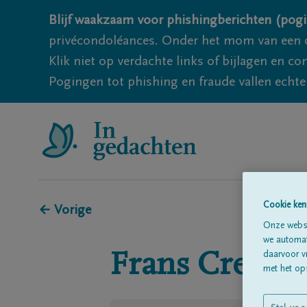
Blijf waakzaam voor phishingberichten (pogi
privécondoléances. Onder het mom van een c
Klik niet op verdachte links of bijlagen en 
Pogingen tot phishing en fraude vallen echter
Cookie ken
← Vorige
Onze websi
we automati
Frans
Crepeel
daarvoor v
met het ops