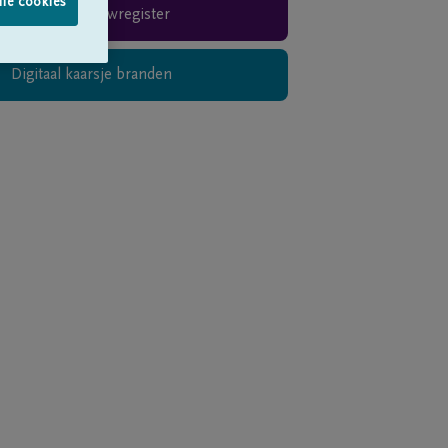
lle cookies
Rouwregister
Digitaal kaarsje branden