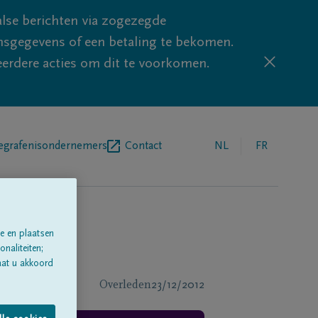
lse berichten via zogezegde
sgegevens of een betaling te bekomen.
eerdere acties om dit te voorkomen.
egrafenisondernemers
Contact
NL
FR
e en plaatsen
naliteiten;
aat u akkoord
Overleden
23/12/2012