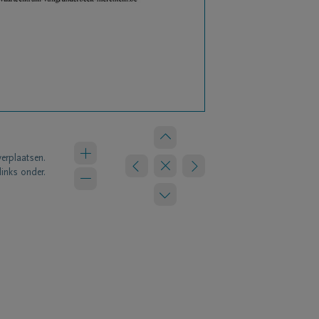
verplaatsen.
links onder.