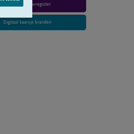
Rouwregister
Digitaal kaarsje branden