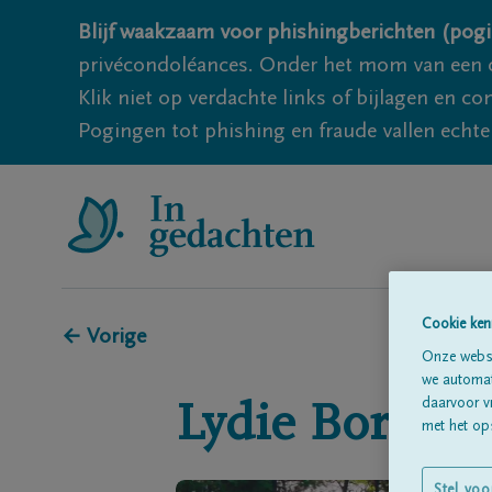
Blijf waakzaam voor phishingberichten (pogi
privécondoléances. Onder het mom van een c
Klik niet op verdachte links of bijlagen en 
Pogingen tot phishing en fraude vallen echter
Cookie ken
← Vorige
Onze websi
we automati
daarvoor v
Lydie
Borman
met het ops
Stel voo