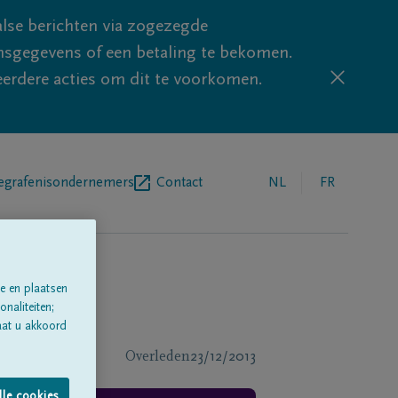
lse berichten via zogezegde
sgegevens of een betaling te bekomen.
eerdere acties om dit te voorkomen.
egrafenisondernemers
Contact
NL
FR
e en plaatsen
naliteiten;
aat u akkoord
Overleden
23/12/2013
lle cookies