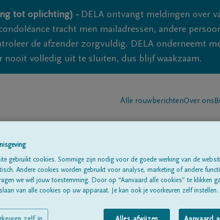
ng tot oplichting) -
DELA ontvangt meldingen over va
ondoléance tracht men mailadressen, andere persoon
controleer de afzender zorgvuldig. DELA onderneemt m
 nooit volledig uit te sluiten, dus blijf waakzaam.
Alle rouwberichten
Over ons
B
nisgeving
te gebruikt cookies. Sommige zijn nodig voor de goede werking van de websit
sch. Andere cookies worden gebruikt voor analyse, marketing of andere functio
ragen we wél jouw toestemming. Door op “Aanvaard alle cookies” te klikken g
s
laan van alle cookies op uw apparaat. Je kan ook je voorkeuren zelf instellen.
rkeuren zelf in
Alles afwijzen
Aanvaard a