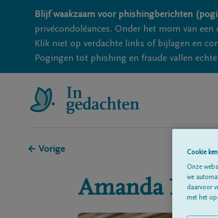
Blijf waakzaam voor phishingberichten (pogi
privécondoléances. Onder het mom van een c
Klik niet op verdachte links of bijlagen en 
Pogingen tot phishing en fraude vallen echter
← Vorige
Cookie ken
Onze websi
we automati
Amanda
Nijs
daarvoor v
met het ops