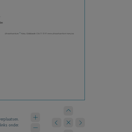
verplaatsen.
links onder.