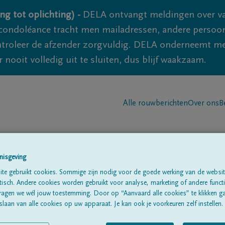
ng tot oplichting) -
DELA ontvangt meldingen over va
ondoléance tracht men mailadressen, andere persoon
controleer de afzender zorgvuldig. DELA onderneemt m
 nooit volledig uit te sluiten, dus blijf waakzaam.
Alle rouwberichten
Over ons
B
nisgeving
te gebruikt cookies. Sommige zijn nodig voor de goede werking van de websit
sch. Andere cookies worden gebruikt voor analyse, marketing of andere functio
ragen we wél jouw toestemming. Door op “Aanvaard alle cookies” te klikken g
laan van alle cookies op uw apparaat. Je kan ook je voorkeuren zelf instellen.