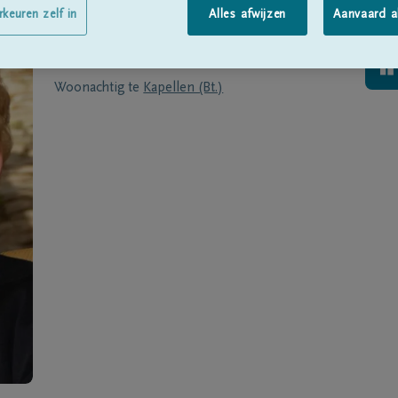
Geboren te
Hoeleden
op
12/02/1927
rkeuren zelf in
Alles afwijzen
Aanvaard a
Overleden te
Tienen
op
23/12/2015
Woonachtig te
Kapellen (Bt.)