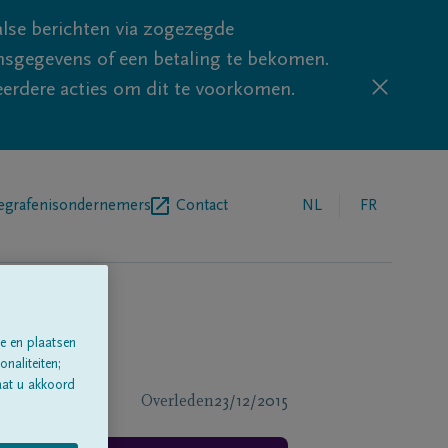
lse berichten via zogezegde
sgegevens of een betaling te bekomen.
eerdere acties om dit te voorkomen.
egrafenisondernemers
Contact
NL
FR
e en plaatsen
naliteiten;
aat u akkoord
Overleden
23/12/2015