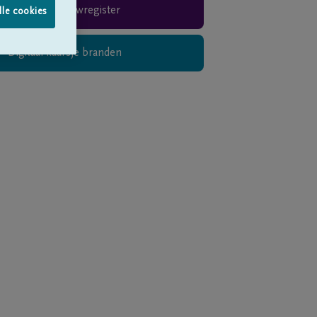
Rouwregister
lle cookies
Digitaal kaarsje branden