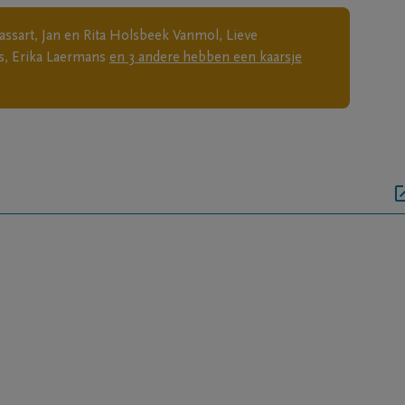
ssart, Jan en Rita Holsbeek Vanmol, Lieve
s, Erika Laermans
en
3
andere
hebben een kaarsje