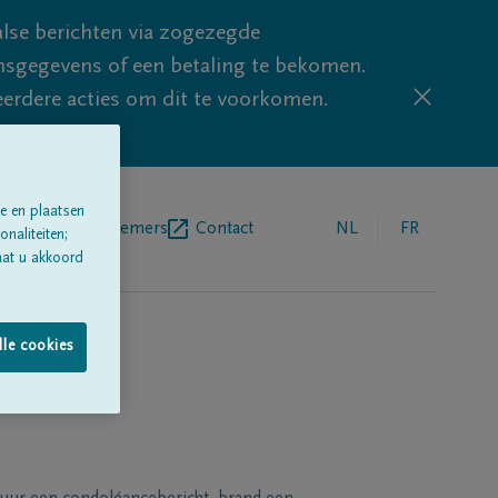
lse berichten via zogezegde
sgegevens of een betaling te bekomen.
eerdere acties om dit te voorkomen.
e en plaatsen
egrafenisondernemers
Contact
NL
FR
naliteiten;
aat u akkoord
lle cookies