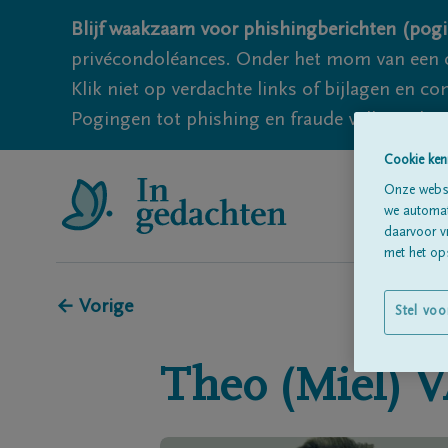
Blijf waakzaam voor phishingberichten (pogi
privécondoléances. Onder het mom van een c
Klik niet op verdachte links of bijlagen en 
Pogingen tot phishing en fraude vallen echter
Cookie ken
Onze websi
we automati
daarvoor v
met het ops
← Vorige
Stel voo
Theo (Miel)
V