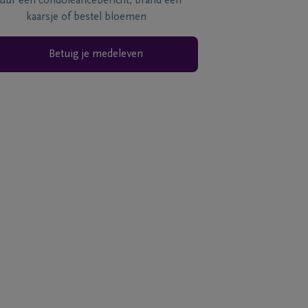
tuur een condoléancebericht, brand een
kaarsje of bestel bloemen
Betuig je medeleven