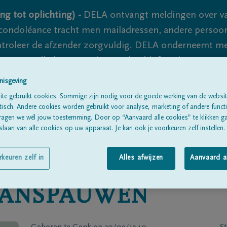
ng tot oplichting) -
DELA ontvangt meldingen over va
ondoléance tracht men mailadressen, andere persoon
controleer de afzender zorgvuldig. DELA onderneemt m
 nooit volledig uit te sluiten, dus blijf waakzaam.
nisgeving
te gebruikt cookies. Sommige zijn nodig voor de goede werking van de websit
Alle rouwberichten
Over ons
B
sch. Andere cookies worden gebruikt voor analyse, marketing of andere functio
ragen we wél jouw toestemming. Door op “Aanvaard alle cookies” te klikken g
laan van alle cookies op uw apparaat. Je kan ook je voorkeuren zelf instellen.
rkeuren zelf in
Alles afwijzen
Aanvaard a
ANSPAUWEN