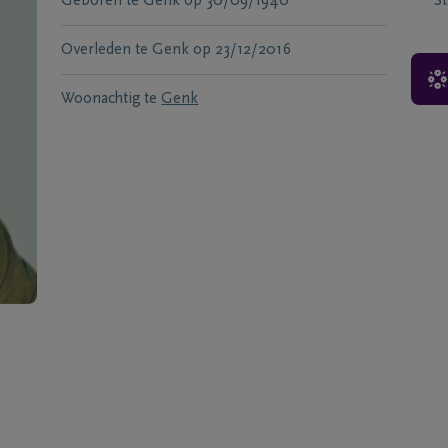
Geboren te
Genk
op
30/09/1940
S
Overleden te
Genk
op
23/12/2016
Woonachtig te
Genk