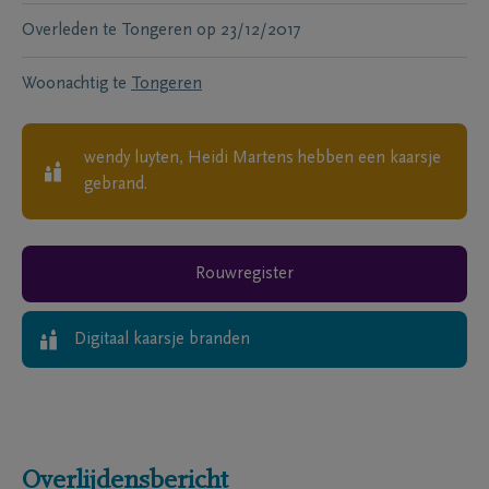
Overleden te
Tongeren
op
23/12/2017
Woonachtig te
Tongeren
wendy luyten, Heidi Martens
hebben een kaarsje
gebrand.
Rouwregister
Digitaal kaarsje branden
Overlijdensbericht