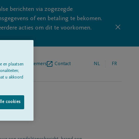
lse berichten via zogezegde
sgegevens of een betaling te bekomen.
eerdere acties om dit te voorkomen.
egrafenisondernemers
Contact
NL
FR
e en plaatsen
naliteiten;
aat u akkoord
lle cookies