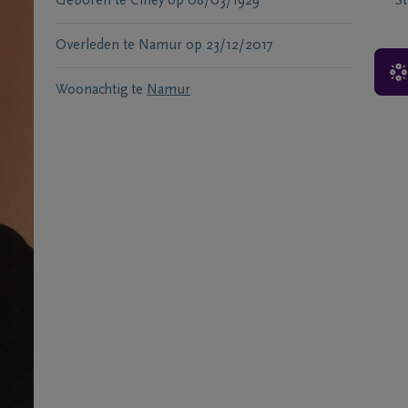
Geboren te
Ciney
op
08/03/1929
S
Overleden te
Namur
op
23/12/2017
Woonachtig te
Namur