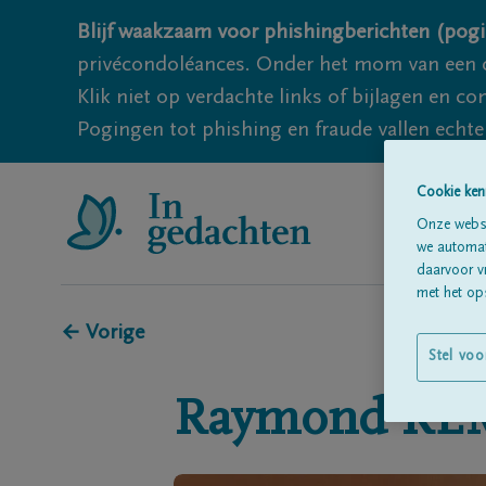
Blijf waakzaam voor phishingberichten (pogi
privécondoléances. Onder het mom van een c
Klik niet op verdachte links of bijlagen en 
Pogingen tot phishing en fraude vallen echter
Cookie ken
Onze websi
we automati
daarvoor v
met het ops
← Vorige
Stel voo
Raymond
RE