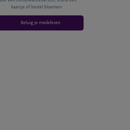
tuur een condoléancebericht, brand een
kaarsje of bestel bloemen
Betuig je medeleven