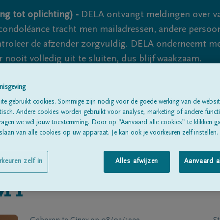
ng tot oplichting) -
DELA ontvangt meldingen over va
ondoléance tracht men mailadressen, andere persoon
controleer de afzender zorgvuldig. DELA onderneemt m
 nooit volledig uit te sluiten, dus blijf waakzaam.
nisgeving
Alle rouwberichten
Over ons
B
te gebruikt cookies. Sommige zijn nodig voor de goede werking van de websit
sch. Andere cookies worden gebruikt voor analyse, marketing of andere functio
ragen we wél jouw toestemming. Door op “Aanvaard alle cookies” te klikken g
laan van alle cookies op uw apparaat. Je kan ook je voorkeuren zelf instellen.
rkeuren zelf in
Alles afwijzen
Aanvaard a
MY