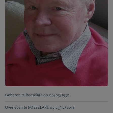
Geboren te
Roeselare
op
06/05/1930
Overleden te
ROESELARE
op
23/12/2018