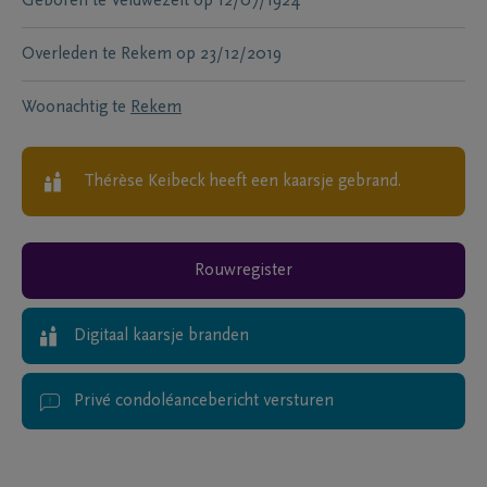
Geboren te
Veldwezelt
op
12/07/1924
Overleden te
Rekem
op
23/12/2019
Woonachtig te
Rekem
Thérèse Keibeck
heeft een kaarsje gebrand.
Rouwregister
Digitaal kaarsje branden
Privé condoléancebericht versturen