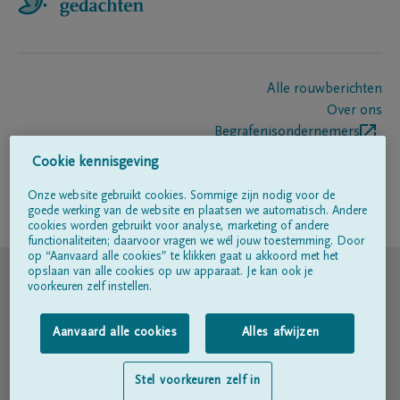
Alle rouwberichten
Over ons
Begrafenisondernemers
Contact
Cookie kennisgeving
Onze website gebruikt cookies. Sommige zijn nodig voor de
goede werking van de website en plaatsen we automatisch. Andere
Volg ons op
cookies worden gebruikt voor analyse, marketing of andere
functionaliteiten; daarvoor vragen we wél jouw toestemming. Door
op “Aanvaard alle cookies” te klikken gaat u akkoord met het
© DELA
opslaan van alle cookies op uw apparaat. Je kan ook je
voorkeuren zelf instellen.
Gebruiksvoorwaarden
Aanvaard alle cookies
Alles afwijzen
Privacyverklaring
Stel voorkeuren zelf in
Toegankelijkheidsverklaring