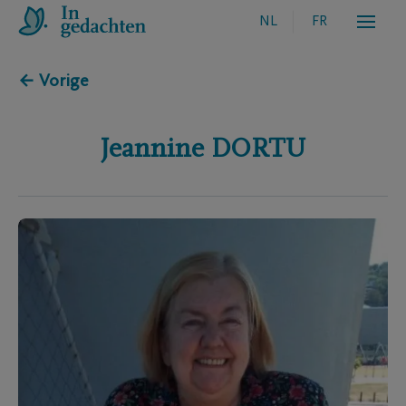
NL
FR
← Vorige
Jeannine
DORTU