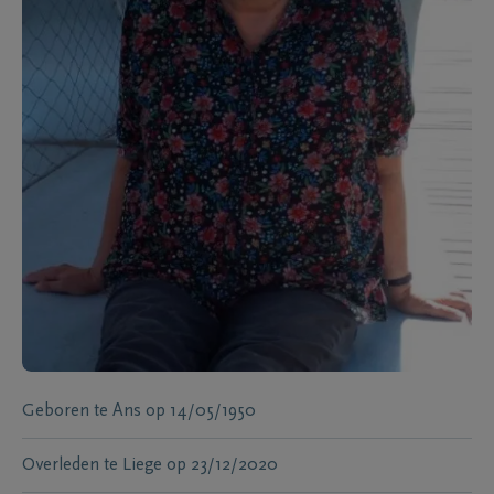
Geboren te
Ans
op
14/05/1950
Overleden te
Liege
op
23/12/2020