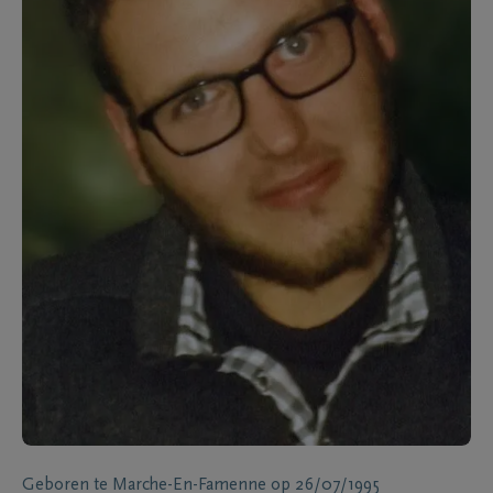
Geboren te
Marche-En-Famenne
op
26/07/1995