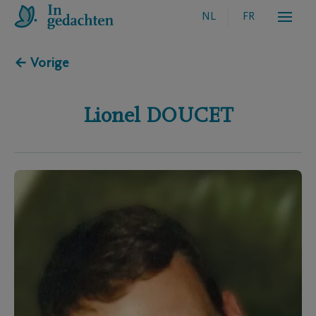
NL
FR
← Vorige
Lionel
DOUCET