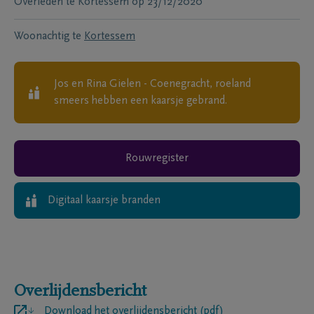
Overleden te
Kortessem
op
23/12/2020
Woonachtig te
Kortessem
Jos en Rina Gielen - Coenegracht, roeland
smeers
hebben een kaarsje gebrand.
Rouwregister
Digitaal kaarsje branden
Overlijdensbericht
Download het overlijdensbericht (pdf)