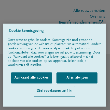
Alle rouwberichten
Over ons
Begrafenisondernemers
Contact
Cookie kennisgeving
Onze website gebruikt cookies. Sommige zijn nodig voor de
goede werking van de website en plaatsen we automatisch. Andere
Volg ons op
cookies worden gebruikt voor analyse, marketing of andere
functionaliteiten; daarvoor vragen we wél jouw toestemming. Door
op “Aanvaard alle cookies” te klikken gaat u akkoord met het
© DELA
opslaan van alle cookies op uw apparaat. Je kan ook je
voorkeuren zelf instellen.
Gebruiksvoorwaarden
Aanvaard alle cookies
Alles afwijzen
Privacyverklaring
Stel voorkeuren zelf in
Toegankelijkheidsverklaring
Cookiebeleid