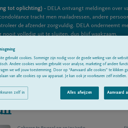
ng tot oplichting) -
DELA ontvangt meldingen over va
ondoléance tracht men mailadressen, andere persoon
controleer de afzender zorgvuldig. DELA onderneemt m
 nooit volledig uit te sluiten, dus blijf waakzaam.
nisgeving
te gebruikt cookies. Sommige zijn nodig voor de goede werking van de websit
Alle rouwberichten
Over ons
B
sch. Andere cookies worden gebruikt voor analyse, marketing of andere functio
ragen we wél jouw toestemming. Door op “Aanvaard alle cookies” te klikken g
laan van alle cookies op uw apparaat. Je kan ook je voorkeuren zelf instellen.
rkeuren zelf in
Alles afwijzen
Aanvaard a
lf