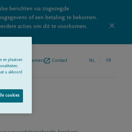
lse berichten via zogezegde
sgegevens of een betaling te bekomen.
eerdere acties om dit te voorkomen.
e en plaatsen
egrafenisondernemers
Contact
NL
FR
naliteiten;
aat u akkoord
lle cookies