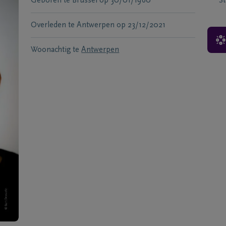
Geboren te
Brussel
op
30/01/1960
S
Overleden te
Antwerpen
op
23/12/2021
Woonachtig te
Antwerpen