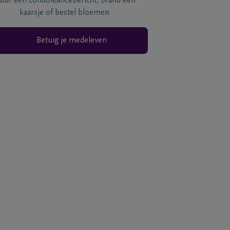
tuur een condoléancebericht, brand een
kaarsje of bestel bloemen
Betuig je medeleven