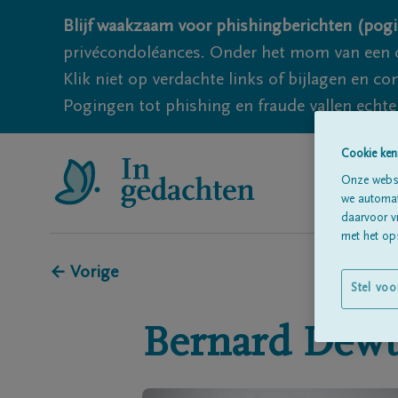
Blijf waakzaam voor phishingberichten (pogi
privécondoléances. Onder het mom van een c
Klik niet op verdachte links of bijlagen en 
Pogingen tot phishing en fraude vallen echter
Cookie ken
Onze websi
we automati
daarvoor v
met het ops
← Vorige
Stel voo
Bernard
Dewu