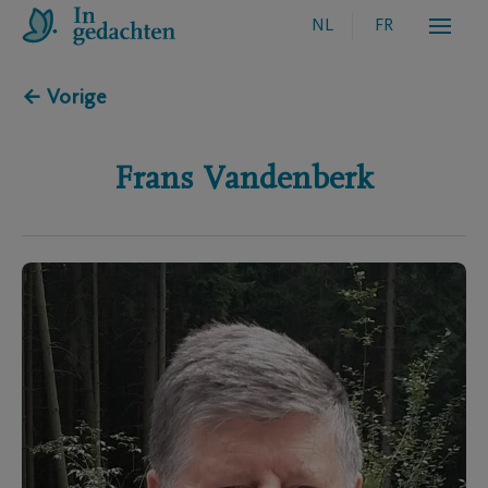
NL
FR
← Vorige
Frans
Vandenberk