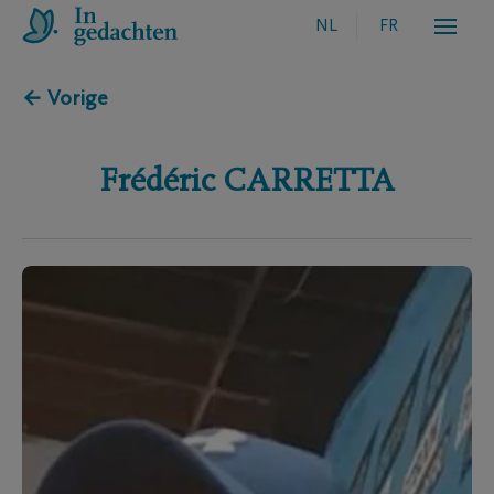
NL
FR
← Vorige
Frédéric
CARRETTA