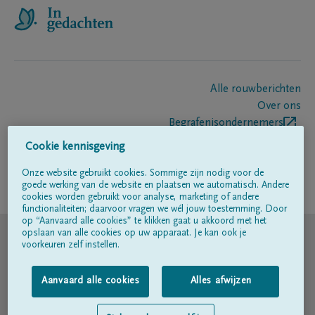
Alle rouwberichten
Over ons
Begrafenisondernemers
Contact
Cookie kennisgeving
Onze website gebruikt cookies. Sommige zijn nodig voor de
goede werking van de website en plaatsen we automatisch. Andere
Volg ons op
cookies worden gebruikt voor analyse, marketing of andere
functionaliteiten; daarvoor vragen we wél jouw toestemming. Door
op “Aanvaard alle cookies” te klikken gaat u akkoord met het
© DELA
opslaan van alle cookies op uw apparaat. Je kan ook je
voorkeuren zelf instellen.
Gebruiksvoorwaarden
Aanvaard alle cookies
Alles afwijzen
Privacyverklaring