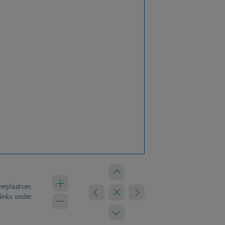
verplaatsen.
links onder.