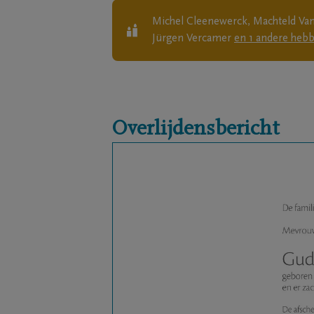
Michel Cleenewerck, Machteld Van
Jürgen Vercamer
en
1
andere
hebb
Overlijdensbericht