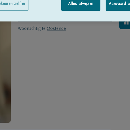
Geboren te
Oostende
op
07/01/1968
rkeuren zelf in
Alles afwijzen
Aanvaard a
Overleden te
OOSTENDE
op
23/12/2021
Woonachtig te
Oostende