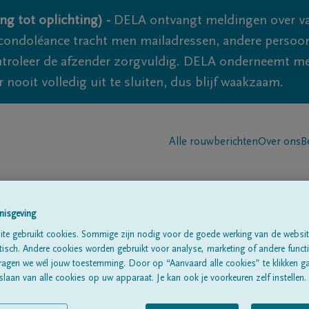
ng tot oplichting) -
DELA ontvangt meldingen over va
ondoléance tracht men mailadressen, andere persoon
controleer de afzender zorgvuldig. DELA onderneemt m
 nooit volledig uit te sluiten, dus blijf waakzaam.
Alle rouwberichten
Over ons
B
nisgeving
te gebruikt cookies. Sommige zijn nodig voor de goede werking van de websit
sch. Andere cookies worden gebruikt voor analyse, marketing of andere functio
s
ragen we wél jouw toestemming. Door op “Aanvaard alle cookies” te klikken g
laan van alle cookies op uw apparaat. Je kan ook je voorkeuren zelf instellen.