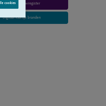
lle cookies
Rouwregister
Digitaal kaarsje branden