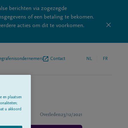
lse berichten via zogezegde
sgegevens of een betaling te bekomen.
eerdere acties om dit te voorkomen.
egrafenisondernemers
Contact
NL
FR
e en plaatsen
naliteiten;
aat u akkoord
Overleden
23/12/2021