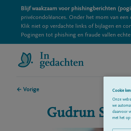
Blijf waakzaam voor phishingberichten (pogi
privécondoléances. Onder het mom van een c
Klik niet op verdachte links of bijlagen en 
Pogingen tot phishing en fraude vallen echter
← Vorige
Cookie ken
Onze websi
we automati
Gudrun
Smet
daarvoor v
met het ops